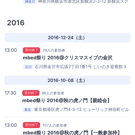
神奈川県横浜市港北区新横浜2-3-12 新横浜スク
神奈川
エアビル17階
アーム株式会社
2016
2016-12-24（土）
13:00
受付終了
39人の参加者
mbed祭り 2016@クリスマスイブの金沢
石川県金沢市広坂2丁目1番1号
しいのき迎賓館３
石川
F セミナールームB
2016-10-08（土）
17:30
受付終了
66人の参加者
mbed祭り 2016@秋の虎ノ門【親睦会】
東京都港区虎ノ門4-3-13 ヒューリック神谷町ビル
東京
4F
株式会社ウフル本社
13:00
受付終了
107人の参加者
mbed祭り 2016@秋の虎ノ門【一般参加枠】